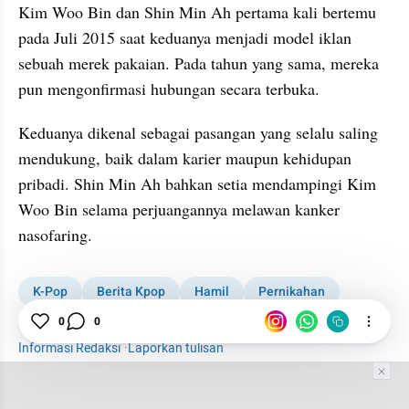
Kim Woo Bin dan Shin Min Ah pertama kali bertemu 
pada Juli 2015 saat keduanya menjadi model iklan 
sebuah merek pakaian. Pada tahun yang sama, mereka 
pun mengonfirmasi hubungan secara terbuka. 
Keduanya dikenal sebagai pasangan yang selalu saling 
mendukung, baik dalam karier maupun kehidupan 
pribadi. Shin Min Ah bahkan setia mendampingi Kim 
Woo Bin selama perjuangannya melawan kanker 
nasofaring.
K-Pop
Berita Kpop
Hamil
Pernikahan
0
0
Kim Woo Bin
Shin Min Ah
Agensi
Pasangan
Informasi Redaksi
·
Laporkan tulisan
Tim Editor
Editor Section