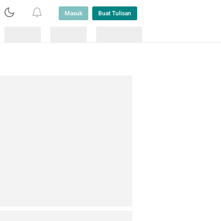
Masuk
Buat Tulisan
Loading
Loading
Lainnya