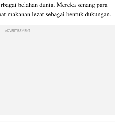
erbagai belahan dunia. Mereka senang para 
pat makanan lezat sebagai bentuk dukungan.
ADVERTISEMENT
X post embed