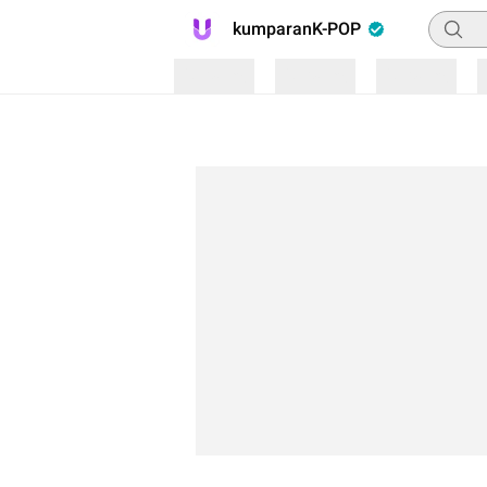
Pencar
kumparanK-POP
Loading
Loading
Loading