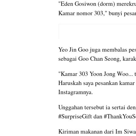
"Eden Gosiwon (dorm) merekrut
Kamar nomor 303," bunyi pesan 
Yeo Jin Goo juga membalas pesa
sebagai Goo Chan Seong, karakt
"Kamar 303 Yoon Jong Woo... 
Haruskah saya pesankan kamar 
Instagramnya.
Unggahan tersebut ia sertai d
#SurpriseGift dan #ThankYo
Kiriman makanan dari Im Siwan