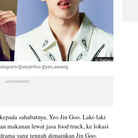
Perbesar
 Instagram/@yeojin9oo @yim_siwang
ADVERTISEMENT
epada sahabatnya, Yeo Jin Goo. Laki-laki 
n makanan lewat jasa food truck, ke lokasi 
al drama yang tengah dimainkan Jin Goo.