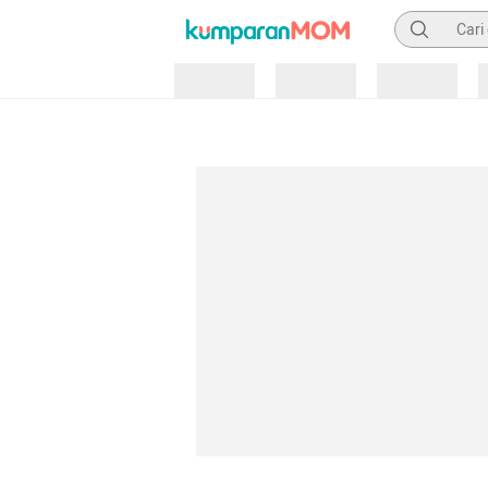
Pencarian
Loading
Loading
Loading