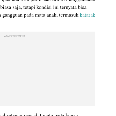
iasa saja, tetapi kondisi ini ternyata bisa 
ya gangguan pada mata anak, termasuk 
katarak
ADVERTISEMENT
al sebagai penyakit mata pada lansia. 