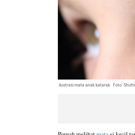
 ilustrasi mata anak katarak.  Foto: Shutt
Pernah melihat 
mata
 si kecil t