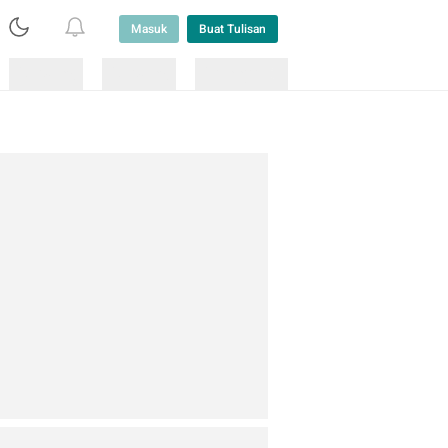
Masuk
Buat Tulisan
Loading
Loading
Lainnya