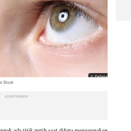
Perbesar
er Stock
ADVERTISEMENT
ampak ada titik putih saat difoto menggunakan 