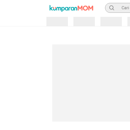
Pencarian
Loading
Loading
Loading