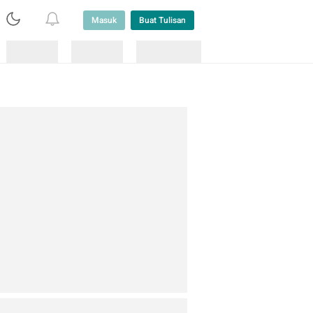
Masuk
Buat Tulisan
Loading
Loading
Lainnya