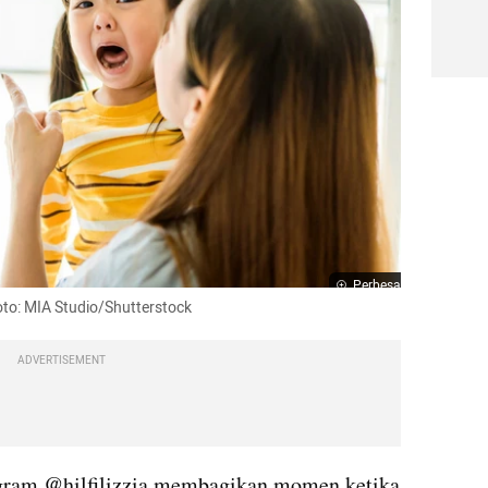
Perbesar
Foto: MIA Studio/Shutterstock
ADVERTISEMENT
gram @hilfilizzia membagikan momen ketika 