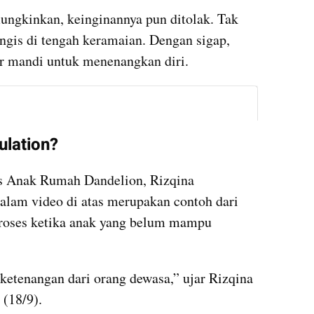
ngkinkan, keinginannya pun ditolak. Tak 
ngis di tengah keramaian. Dengan sigap, 
 mandi untuk menenangkan diri.
instagram embed
ulation?
s Anak Rumah Dandelion, Rizqina 
dalam video di atas merupakan contoh dari 
proses ketika anak yang belum mampu 
etenangan dari orang dewasa,” ujar Rizqina 
(18/9).