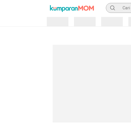
Pencarian
Loading
Loading
Loading