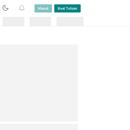
Masuk
Buat Tulisan
Loading
Loading
Lainnya