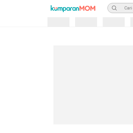
Pencarian
Loading
Loading
Loading