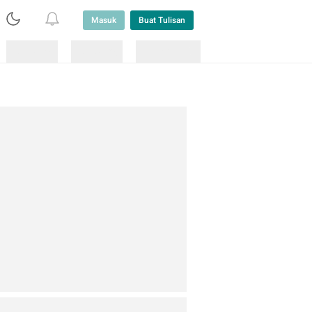
Masuk
Buat Tulisan
Loading
Loading
Lainnya