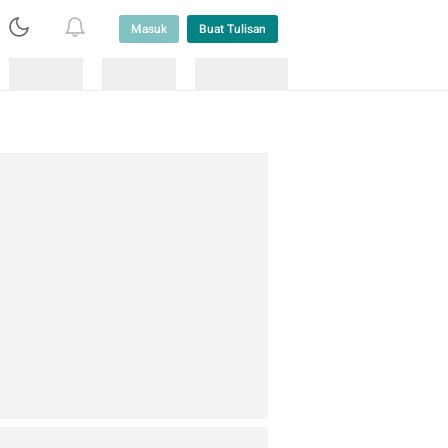
Masuk
Buat Tulisan
Loading
Loading
Lainnya