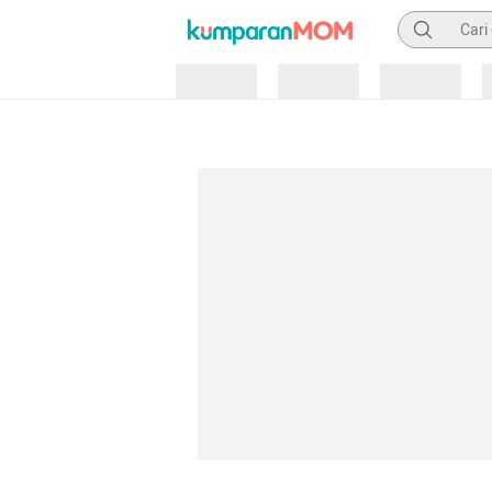
Pencarian
Loading
Loading
Loading