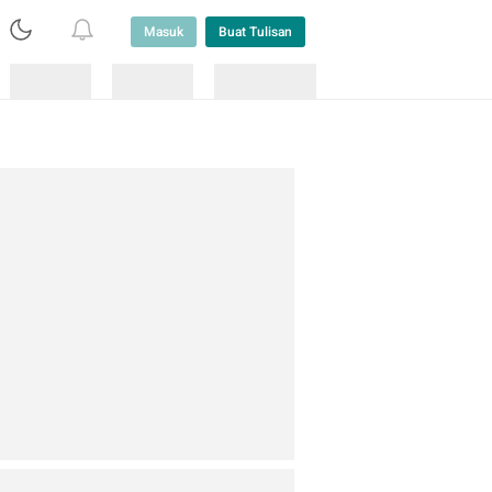
Masuk
Buat Tulisan
Loading
Loading
Lainnya