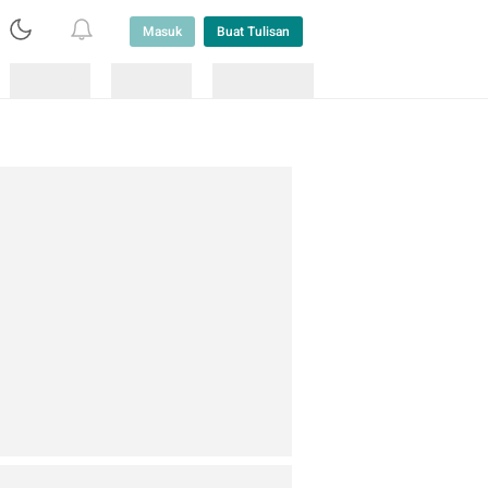
Masuk
Buat Tulisan
Loading
Loading
Lainnya