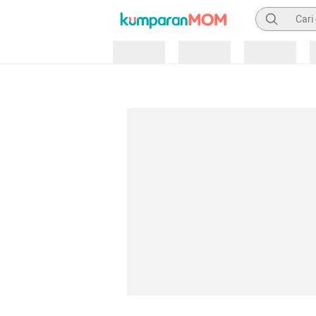
Pencarian
Loading
Loading
Loading