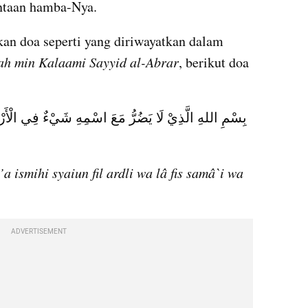
ntaan hamba-Nya. 
kan doa seperti yang diriwayatkan dalam 
ah min Kalaami Sayyid al-Abrar
, berikut doa 
a ismihi syaiun fil ardli wa lâ fis samâ`i wa 
ADVERTISEMENT