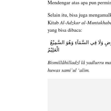
Mendengar atas apa pun permi
Selain itu, bisa juga mengamal
Kitab 
Al-Adzkar al-Muntakhab
yang bisa dibaca:
 بِسْمِ اللهِ الَّذِيْ لَا يَضُرُّ مَعَ اسْمِهِ شَيْءٌ فِي الْأَرْضِ وَلَا فِي السَّمَآءِ وَهُوَ السَّمِيْعُ 
الْعَلِيْمُ
Bismillâhilladzî lâ yadlurru ma’
huwas sami’ul ‘alim.