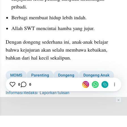
pribadi.
Berbagi membuat hidup lebih indah.
Allah SWT mencintai hamba yang jujur.
Dengan dongeng sederhana ini, anak-anak belajar 
bahwa kejujuran akan selalu membawa kebaikan, 
bahkan dari hal kecil sekalipun.
MOMS
Parenting
Dongeng
Dongeng Anak
Dongeng Anak Islami
Semut
0
0
Informasi Redaksi
·
Laporkan tulisan
Tim Editor
Editor Section