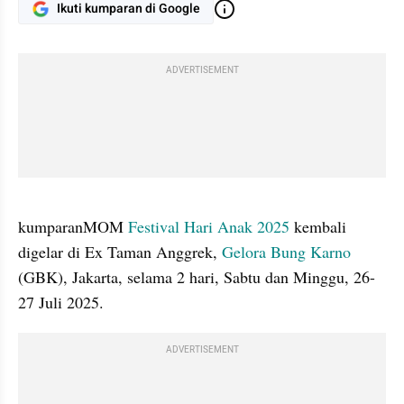
Ikuti kumparan di Google
ADVERTISEMENT
gallery figure
kumparanMOM 
Festival Hari Anak 2025
 kembali 
digelar di Ex Taman Anggrek, 
Gelora Bung Karno
(GBK), Jakarta, selama 2 hari, Sabtu dan Minggu, 26-
27 Juli 2025. 
ADVERTISEMENT