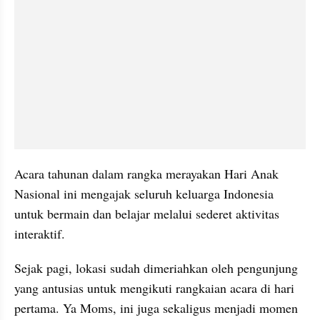
Acara tahunan dalam rangka merayakan Hari Anak 
Nasional ini mengajak seluruh keluarga Indonesia 
untuk bermain dan belajar melalui sederet aktivitas 
interaktif.
Sejak pagi, lokasi sudah dimeriahkan oleh pengunjung 
yang antusias untuk mengikuti rangkaian acara di hari 
pertama. Ya Moms, ini juga sekaligus menjadi momen 