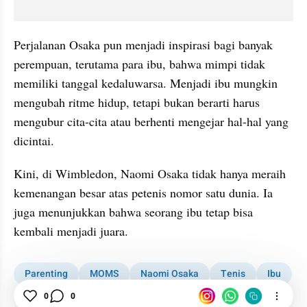
Perjalanan Osaka pun menjadi inspirasi bagi banyak 
perempuan, terutama para ibu, bahwa mimpi tidak 
memiliki tanggal kedaluwarsa. Menjadi ibu mungkin 
mengubah ritme hidup, tetapi bukan berarti harus 
mengubur cita-cita atau berhenti mengejar hal-hal yang 
dicintai.
Kini, di Wimbledon, Naomi Osaka tidak hanya meraih 
kemenangan besar atas petenis nomor satu dunia. Ia 
juga menunjukkan bahwa seorang ibu tetap bisa 
kembali menjadi juara.
Parenting
MOMS
Naomi Osaka
Tenis
Ibu
Wimbledon
0
0