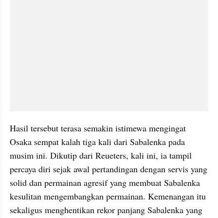
Hasil tersebut terasa semakin istimewa mengingat 
Osaka sempat kalah tiga kali dari Sabalenka pada 
musim ini. Dikutip dari Reueters, kali ini, ia tampil 
percaya diri sejak awal pertandingan dengan servis yang 
solid dan permainan agresif yang membuat Sabalenka 
kesulitan mengembangkan permainan. Kemenangan itu 
sekaligus menghentikan rekor panjang Sabalenka yang 