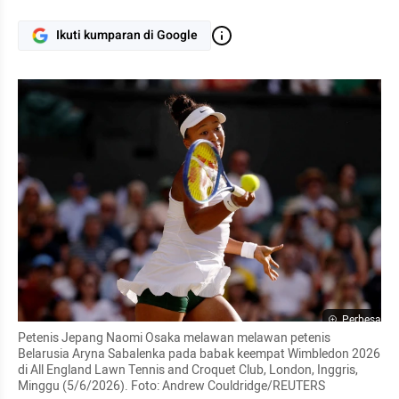
Ikuti kumparan di Google
Perbesar
Petenis Jepang Naomi Osaka melawan melawan petenis 
Belarusia Aryna Sabalenka pada babak keempat Wimbledon 2026 
di All England Lawn Tennis and Croquet Club, London, Inggris, 
Minggu (5/6/2026). Foto: Andrew Couldridge/REUTERS