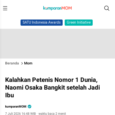
SATU Indonesia Awards
Green Initiative
Beranda
Mom
Kalahkan Petenis Nomor 1 Dunia,
Naomi Osaka Bangkit setelah Jadi
Ibu
kumparanMOM
7 Juli 2026 16:48 WIB
·
waktu baca 2 menit