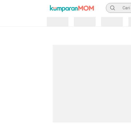
Pencarian
Loading
Loading
Loading