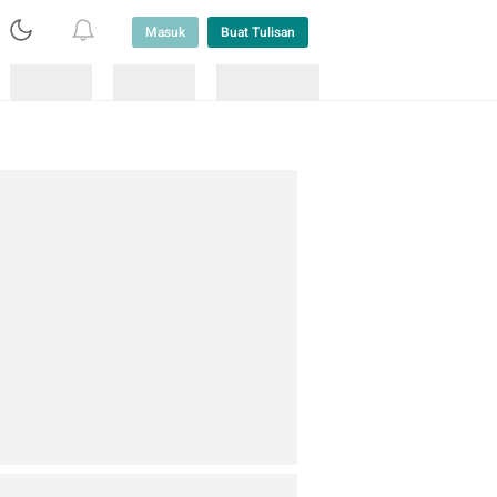
Masuk
Buat Tulisan
Loading
Loading
Lainnya