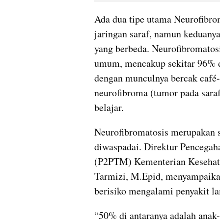
Ada dua tipe utama Neurofibr
jaringan saraf, namun keduanya 
yang berbeda. Neurofibromatosi
umum, mencakup sekitar 96% dar
dengan munculnya bercak café-au-
neurofibroma (tumor pada saraf)
belajar.
Neurofibromatosis merupakan sa
diwaspadai. Direktur Pencegah
(P2PTM) Kementerian Kesehatan
Tarmizi, M.Epid, menyampaikan 
berisiko mengalami penyakit la
“50% di antaranya adalah anak-