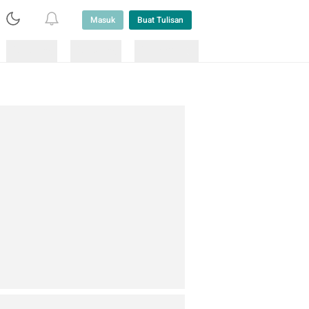
Masuk
Buat Tulisan
Loading
Loading
Lainnya