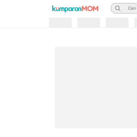
Pencarian
Loading
Loading
Loading