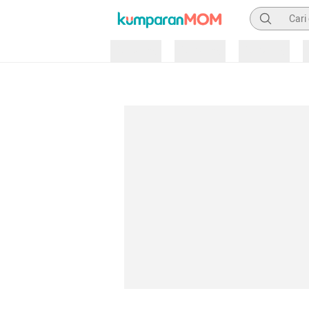
Pencarian
Loading
Loading
Loading