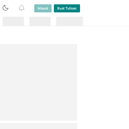
Masuk
Buat Tulisan
Loading
Loading
Lainnya