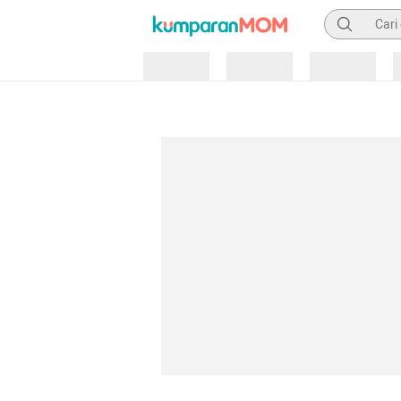
Pencarian
Loading
Loading
Loading