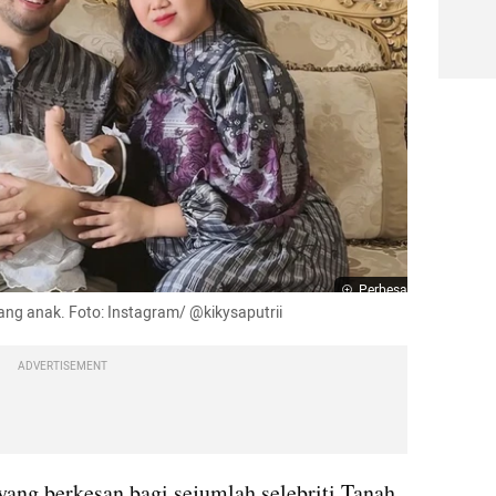
Perbesar
ng anak. Foto: Instagram/ @kikysaputrii
ADVERTISEMENT
ng berkesan bagi sejumlah selebriti Tanah 