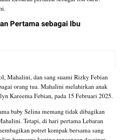
ni.
ran Pertama sebagai Ibu
instagram embed
ol, Mahalini, dan sang suami Rizky Febian 
agai orang tua. Mahalini melahirkan anak 
nlyn Kareema Febian, pada 15 Februari 2025.
ma baby Selina memang tidak dibagikan 
ahalini. Tetapi, di hari pertama Lebaran 
 membagikan potret kompak bersama sang 
lim berwarna kuning rancangan desainer 