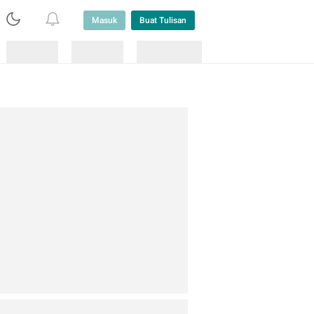
Masuk
Buat Tulisan
Loading
Loading
Lainnya