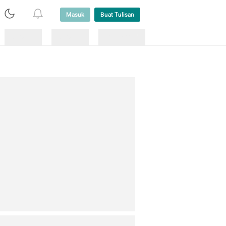
Masuk
Buat Tulisan
Loading
Loading
Lainnya