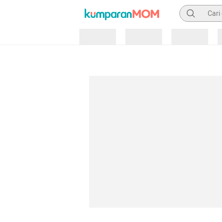
Pencarian
Loading
Loading
Loading