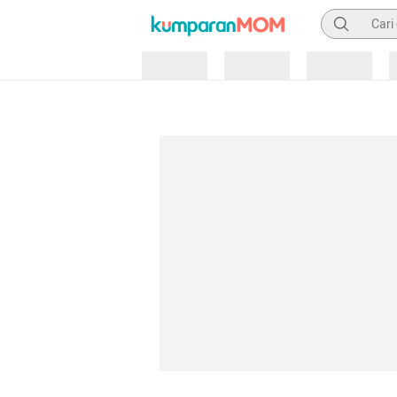
Pencarian
Loading
Loading
Loading