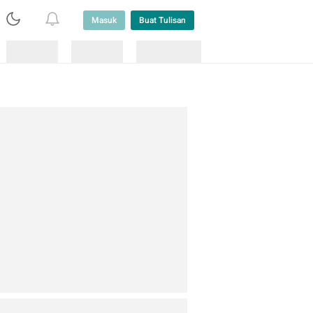
Masuk
Buat Tulisan
Loading
Loading
Lainnya