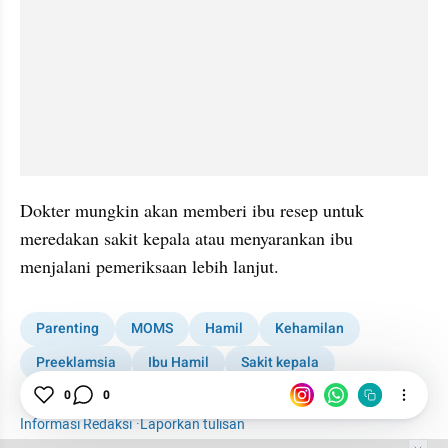
Dokter mungkin akan memberi ibu resep untuk 
meredakan sakit kepala atau menyarankan ibu 
menjalani pemeriksaan lebih lanjut.
Parenting
MOMS
Hamil
Kehamilan
Preeklamsia
Ibu Hamil
Sakit kepala
0
0
Trimester Ketiga Kehamilan
Informasi Redaksi
·
Laporkan tulisan