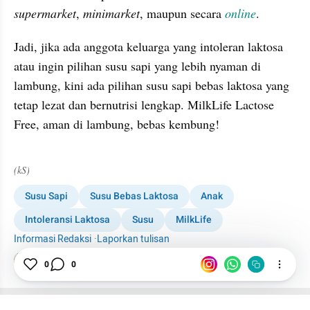
supermarket
, 
minimarket
, maupun secara 
online
. 
Jadi, jika ada anggota keluarga yang intoleran laktosa 
atau ingin pilihan susu sapi yang lebih nyaman di 
lambung, kini ada pilihan susu sapi bebas laktosa yang 
tetap lezat dan bernutrisi lengkap. MilkLife Lactose 
Free, aman di lambung, bebas kembung!
(kS)
Susu Sapi
Susu Bebas Laktosa
Anak
Intoleransi Laktosa
Susu
MilkLife
Informasi Redaksi
·
Laporkan tulisan
Tim Editor
0
0
Editor Section