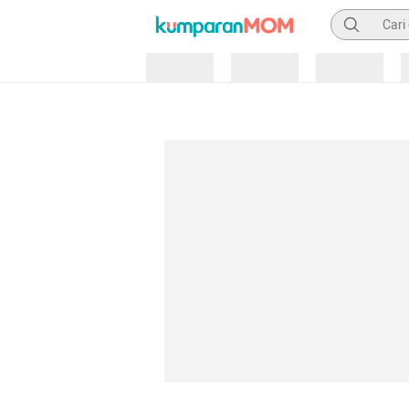
Pencarian
Loading
Loading
Loading