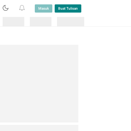
Masuk
Buat Tulisan
Loading
Loading
Lainnya