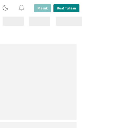
Masuk
Buat Tulisan
Loading
Loading
Lainnya