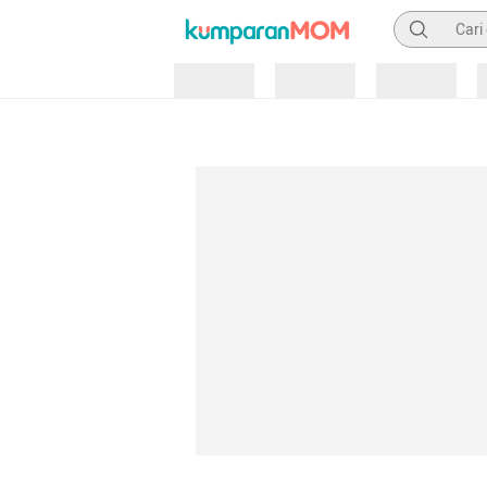
Pencarian
Loading
Loading
Loading