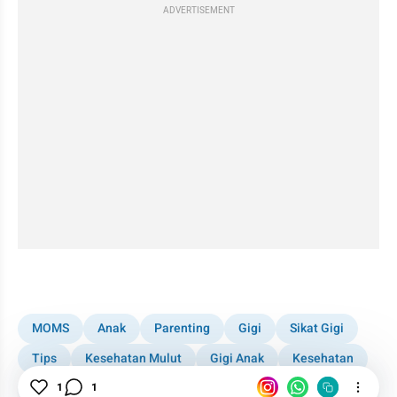
ADVERTISEMENT
kumparan post embed
MOMS
Anak
Parenting
Gigi
Sikat Gigi
Tips
Kesehatan Mulut
Gigi Anak
Kesehatan
Balita
1
1