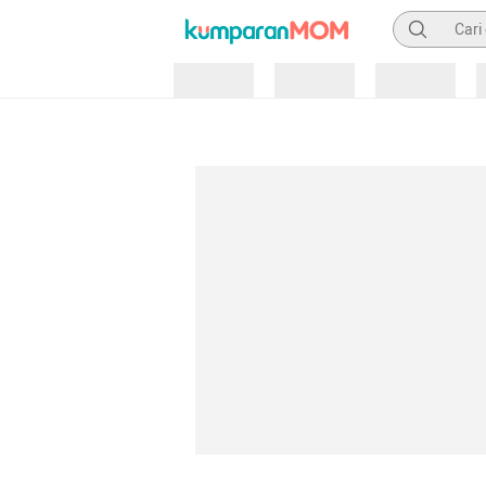
Pencarian
Loading
Loading
Loading