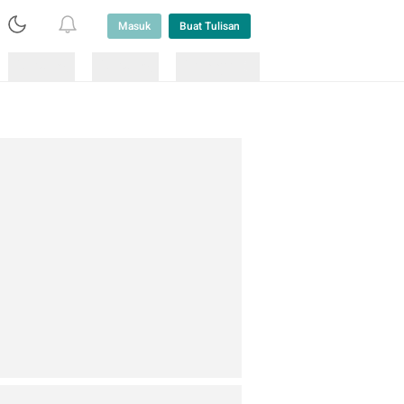
Masuk
Buat Tulisan
Loading
Loading
Lainnya