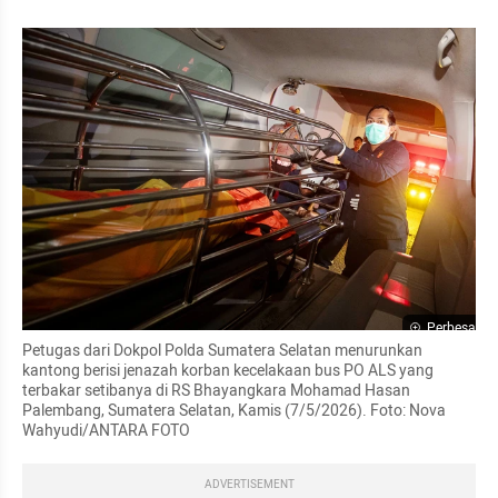
Perbesar
Petugas dari Dokpol Polda Sumatera Selatan menurunkan 
kantong berisi jenazah korban kecelakaan bus PO ALS yang 
terbakar setibanya di RS Bhayangkara Mohamad Hasan 
Palembang, Sumatera Selatan, Kamis (7/5/2026). Foto: Nova 
Wahyudi/ANTARA FOTO
ADVERTISEMENT