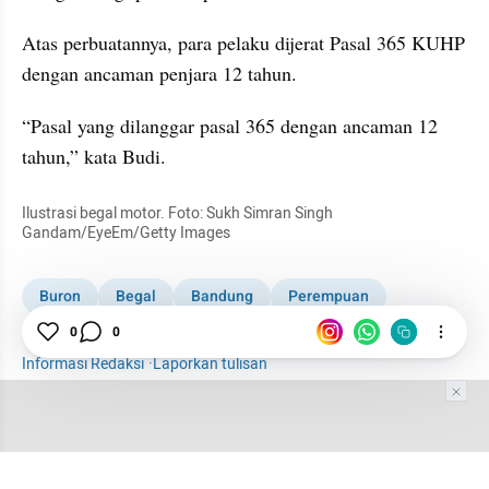
Atas perbuatannya, para pelaku dijerat Pasal 365 KUHP 
dengan ancaman penjara 12 tahun.
“Pasal yang dilanggar pasal 365 dengan ancaman 12 
tahun,” kata Budi.
Ilustrasi begal motor. Foto: Sukh Simran Singh 
Gandam/EyeEm/Getty Images
Buron
Begal
Bandung
Perempuan
Bandung 'Gotham City'
0
0
Informasi Redaksi
·
Laporkan tulisan
Tim Editor
Editor Section