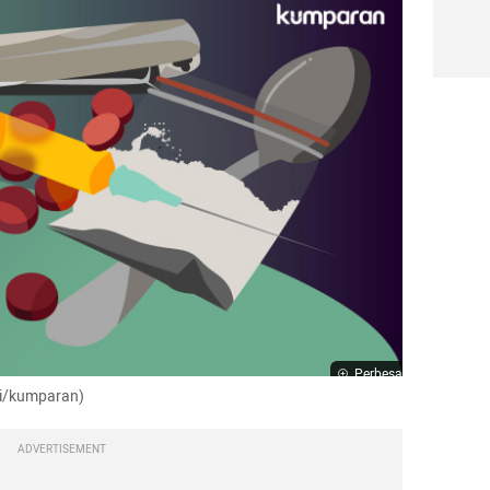
Perbesar
ari/kumparan)
ADVERTISEMENT