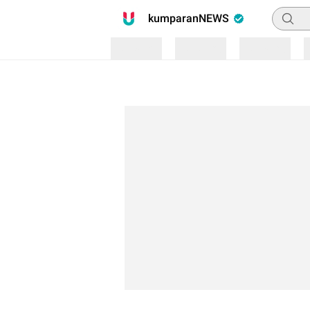
Pencari
kumparanNEWS
Loading
Loading
Loading