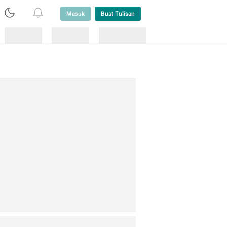
Masuk
Buat Tulisan
Loading
Loading
Lainnya