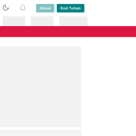
Masuk
Buat Tulisan
Loading
Loading
Lainnya