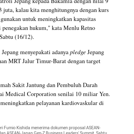
atroli Jepang kepada Bakamla dengan nilai 9 
3 juta, kalau kita menghitungnya dengan kurs 
digunakan untuk meningkatkan kapasitas 
si penegakan hukum," kata Menlu Retno 
Sabtu (16/12).
n Jepang menyepakati adanya 
pledge
 Jepang 
n MRT Jalur Timur-Barat dengan target 
mah Sakit Jantung dan Pembuluh Darah 
 Medical Corporation senilai 10 miliar Yen. 
 meningkatkan pelayanan kardiovaskular di 
ri Fumio Kishida menerima dokumen proposal ASEAN-
dan ASEAN-Japan Gen-Z Business Leaders' Summit, Sabtu 