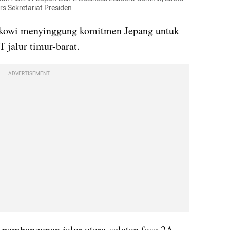
rs Sekretariat Presiden
Jokowi menyinggung komitmen Jepang untuk 
jalur timur-barat.
ADVERTISEMENT
pembangunan jalur utara-selatan fase 2A 