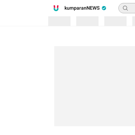
Pencari
kumparanNEWS
Loading
Loading
Loading