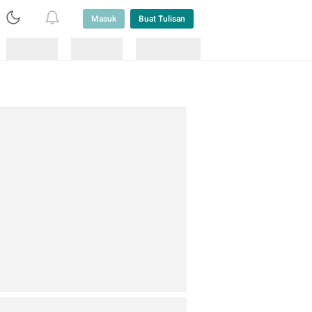
Masuk
Buat Tulisan
Loading
Loading
Lainnya