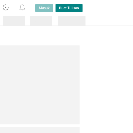
Masuk
Buat Tulisan
Loading
Loading
Lainnya