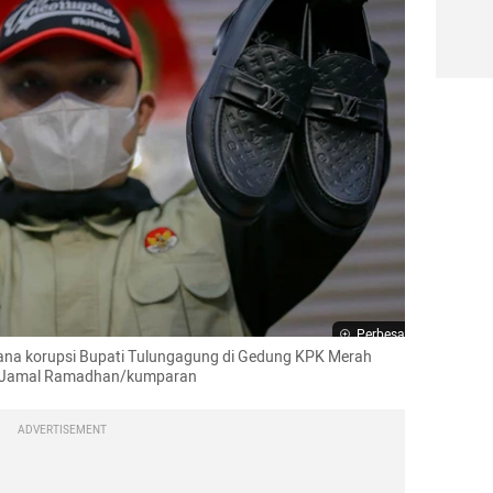
Perbesar
dana korupsi Bupati Tulungagung di Gedung KPK Merah 
to: Jamal Ramadhan/kumparan
ADVERTISEMENT