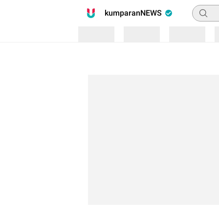
Pencari
kumparanNEWS
Loading
Loading
Loading