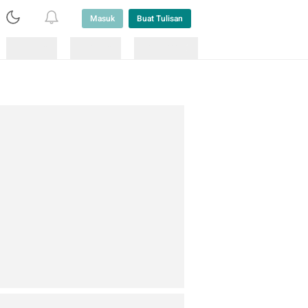
Masuk
Buat Tulisan
Loading
Loading
Lainnya