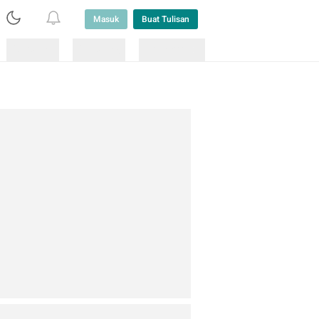
Masuk
Buat Tulisan
Loading
Loading
Lainnya