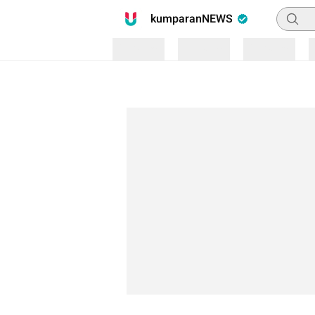
Pencari
kumparanNEWS
Loading
Loading
Loading