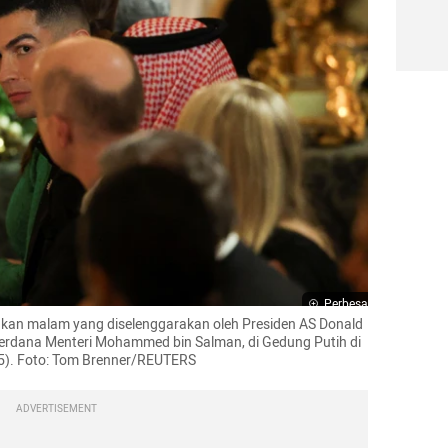
Perbesar
kan malam yang diselenggarakan oleh Presiden AS Donald 
rdana Menteri Mohammed bin Salman, di Gedung Putih di 
25). Foto: Tom Brenner/REUTERS
ADVERTISEMENT