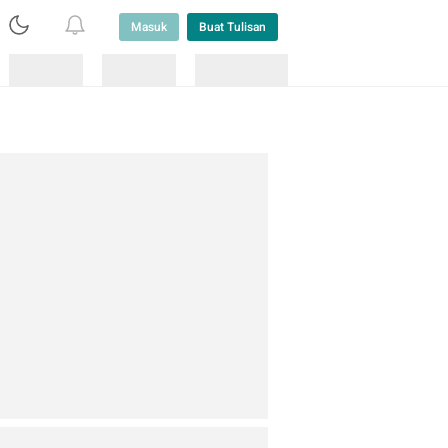
Masuk
Buat Tulisan
Loading
Loading
Lainnya