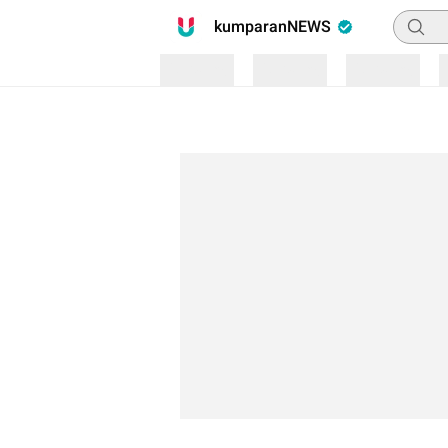
Pencari
kumparanNEWS
Loading
Loading
Loading