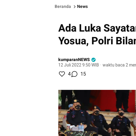
Beranda
News
Ada Luka Sayatan
Yosua, Polri Bil
kumparanNEWS
12 Juli 2022 9:50 WIB
·
waktu baca 2 men
4
15