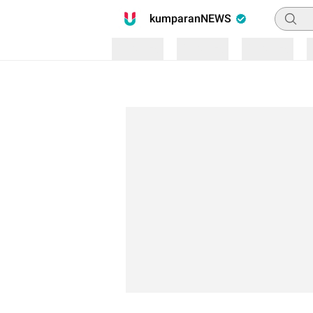
Pencari
kumparanNEWS
Loading
Loading
Loading