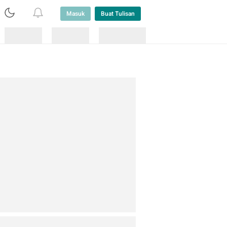
Masuk
Buat Tulisan
Loading
Loading
Lainnya