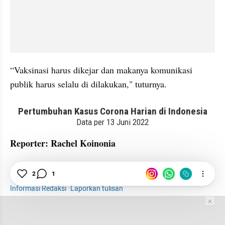
“Vaksinasi harus dikejar dan makanya komunikasi 
publik harus selalu di dilakukan," tuturnya.
embed from external kumpara
Reporter: Rachel Koinonia
Info Corona
Ahli Wabah
COVID-19
Unair
2
1
Informasi Redaksi
·
Laporkan tulisan
Tim Editor
Editor Section