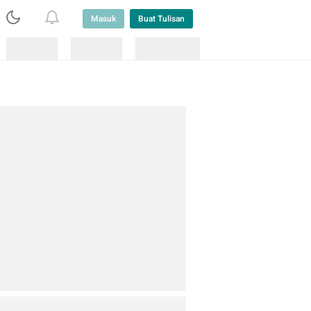
Masuk
Buat Tulisan
Loading
Loading
Lainnya