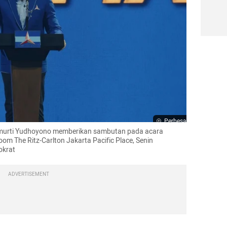
Perbesar
murti Yudhoyono memberikan sambutan pada acara 
om The Ritz-Carlton Jakarta Pacific Place, Senin 
okrat 
ADVERTISEMENT