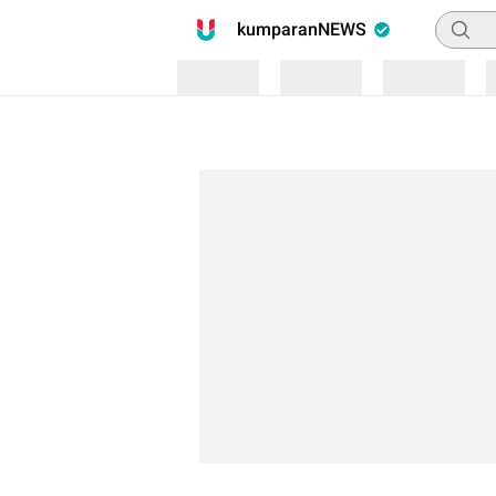
Pencari
kumparanNEWS
Loading
Loading
Loading