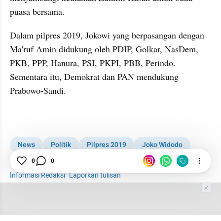
puasa bersama. 
Dalam pilpres 2019, Jokowi yang berpasangan dengan 
Ma'ruf
 Amin didukung oleh PDIP, Golkar, NasDem, 
PKB, PPP, Hanura, PSI, PKPI, PBB, Perindo. 
Sementara itu, Demokrat dan PAN mendukung 
Prabowo-Sandi. 
News
Politik
Pilpres 2019
Joko Widodo
Airlangga Hartarto
Golkar
0
0
Informasi Redaksi
·
Laporkan tulisan
Tim Editor
Editor Section