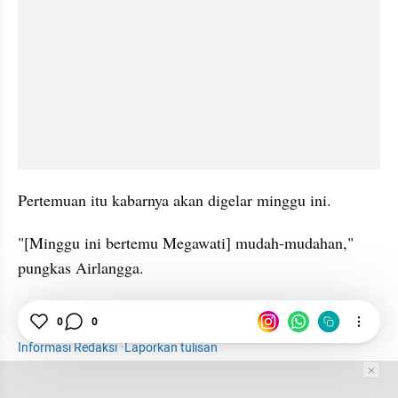
Pertemuan itu kabarnya akan digelar minggu ini.
"[Minggu ini bertemu Megawati] mudah-mudahan," 
pungkas Airlangga.
0
0
KIB
Airlangga
Politik
Informasi Redaksi
·
Laporkan tulisan
Tim Editor
Editor Section