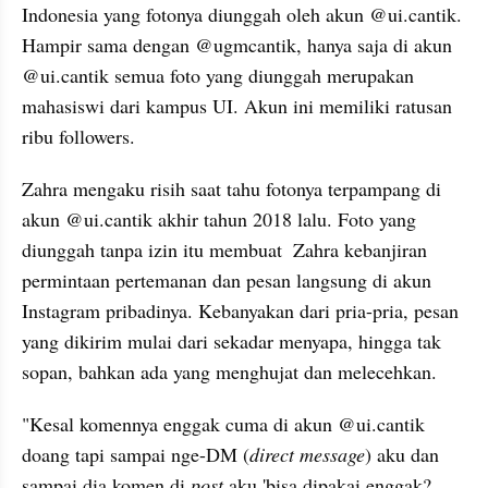
Indonesia yang fotonya diunggah oleh akun @ui.cantik. 
Hampir sama dengan @ugmcantik, hanya saja di akun 
@ui.cantik semua foto yang diunggah merupakan 
mahasiswi dari kampus UI. Akun ini memiliki ratusan 
ribu followers.
Zahra mengaku risih saat tahu fotonya terpampang di 
akun @ui.cantik akhir tahun 2018 lalu. Foto yang 
diunggah tanpa izin itu membuat  Zahra kebanjiran 
permintaan pertemanan dan pesan langsung di akun 
Instagram pribadinya. Kebanyakan dari pria-pria, pesan 
yang dikirim mulai dari sekadar menyapa, hingga tak 
sopan, bahkan ada yang menghujat dan melecehkan.
"Kesal komennya enggak cuma di akun @ui.cantik 
doang tapi sampai nge-DM (
direct message
) aku dan 
sampai dia komen di 
post
 aku 'bisa dipakai enggak? 