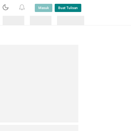
Masuk
Buat Tulisan
Loading
Loading
Lainnya