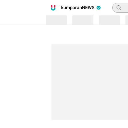
Pencari
kumparanNEWS
Loading
Loading
Loading