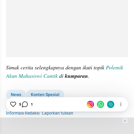
Simak cerita selengkapnya dengan ikuti topik 
Polemik 
Akun Mahasiswi Cantik 
di 
kumparan
.
News
Konten Spesial
Polemik Akun Mahasiswi Cantik
5
1
UU ITE
Informasi Redaksi
·
Laporkan tulisan
Tim Editor
Editor Section