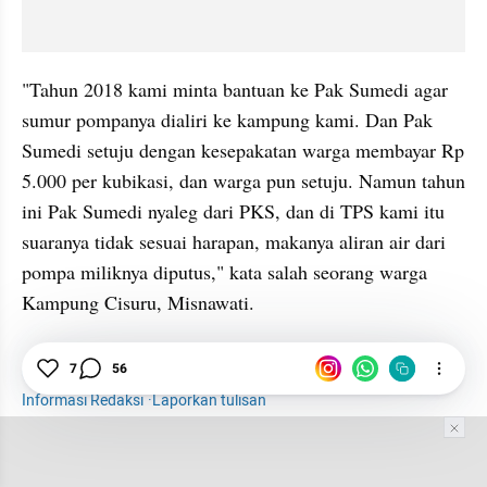
"Tahun 2018 kami minta bantuan ke Pak Sumedi agar 
sumur pompanya dialiri ke kampung kami. Dan Pak 
Sumedi setuju dengan kesepakatan warga membayar Rp 
5.000 per kubikasi, dan warga pun setuju. Namun tahun 
ini Pak Sumedi nyaleg dari PKS, dan di TPS kami itu 
suaranya tidak sesuai harapan, makanya aliran air dari 
pompa miliknya diputus," kata salah seorang warga 
Kampung Cisuru, Misnawati.
7
56
Caleg
PKS
Cilegon
Air Bersih
Informasi Redaksi
·
Laporkan tulisan
Tim Editor
Editor Section