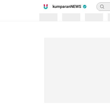
Pencari
kumparanNEWS
Loading
Loading
Loading