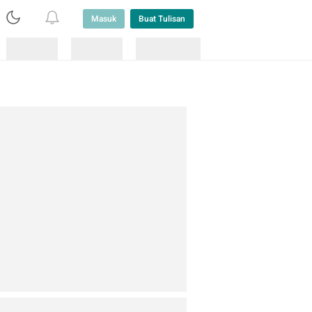
Masuk
Buat Tulisan
Loading
Loading
Lainnya