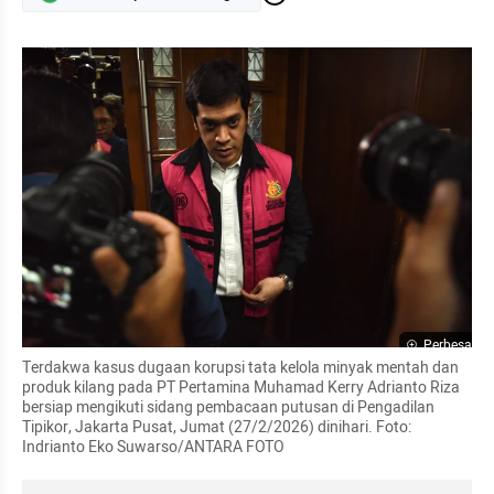
Perbesar
Terdakwa kasus dugaan korupsi tata kelola minyak mentah dan 
produk kilang pada PT Pertamina Muhamad Kerry Adrianto Riza 
bersiap mengikuti sidang pembacaan putusan di Pengadilan 
Tipikor, Jakarta Pusat, Jumat (27/2/2026) dinihari. Foto: 
Indrianto Eko Suwarso/ANTARA FOTO