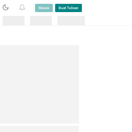
Masuk
Buat Tulisan
Loading
Loading
Lainnya