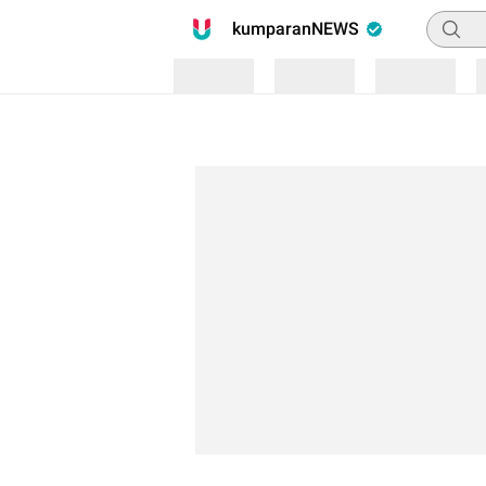
Pencari
kumparanNEWS
Loading
Loading
Loading