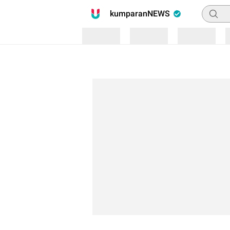
Pencari
kumparanNEWS
Loading
Loading
Loading