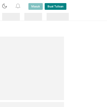
Masuk
Buat Tulisan
Loading
Loading
Lainnya