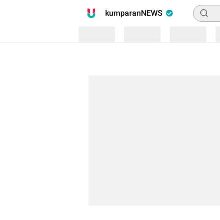
Pencari
kumparanNEWS
Loading
Loading
Loading