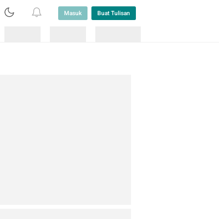
Masuk
Buat Tulisan
Loading
Loading
Lainnya