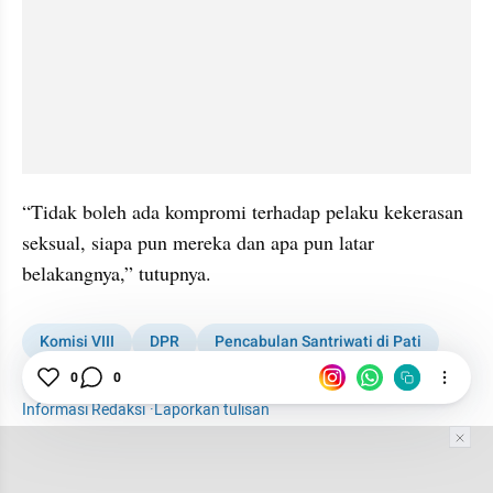
“Tidak boleh ada kompromi terhadap pelaku kekerasan 
seksual, siapa pun mereka dan apa pun latar 
belakangnya,” tutupnya.
Komisi VIII
DPR
Pencabulan Santriwati di Pati
Jawa Tengah
Pencabulan di Pondok Pesantren
0
0
Informasi Redaksi
·
Laporkan tulisan
Tim Editor
Editor Section