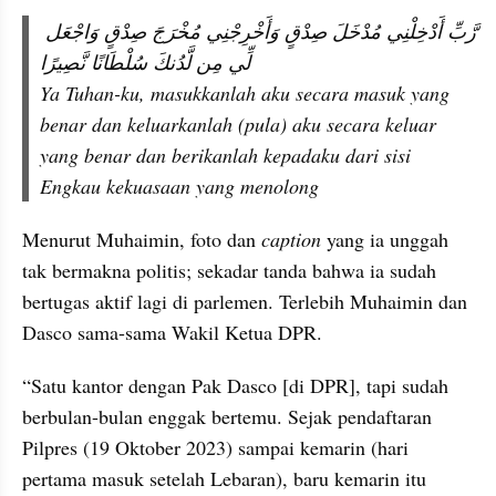
رَّبِّ أَدْخِلْنِي مُدْخَلَ صِدْقٍ وَأَخْرِجْنِي مُخْرَجَ صِدْقٍ وَاجْعَل 
لِّي مِن لَّدُنكَ سُلْطَانًا نَّصِيرًا
Ya Tuhan-ku, masukkanlah aku secara masuk yang 
benar dan keluarkanlah (pula) aku secara keluar 
yang benar dan berikanlah kepadaku dari sisi 
Engkau kekuasaan yang menolong
Menurut Muhaimin, foto dan 
caption
 yang ia unggah 
tak bermakna politis; sekadar tanda bahwa ia sudah 
bertugas aktif lagi di parlemen. Terlebih Muhaimin dan 
Dasco sama-sama Wakil Ketua DPR.
“Satu kantor dengan Pak Dasco [di DPR], tapi sudah 
berbulan-bulan enggak bertemu. Sejak pendaftaran 
Pilpres (19 Oktober 2023) sampai kemarin (hari 
pertama masuk setelah Lebaran), baru kemarin itu 