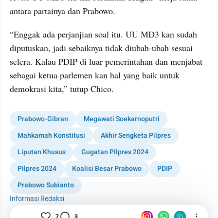
antara partainya dan Prabowo.
“Enggak ada perjanjian soal itu. UU MD3 kan sudah 
diputuskan, jadi sebaiknya tidak diubah-ubah sesuai 
selera. Kalau PDIP di luar pemerintahan dan menjabat 
sebagai ketua parlemen kan hal yang baik untuk 
demokrasi kita,” tutup Chico.
Prabowo-Gibran
Megawati Soekarnoputri
Mahkamah Konstitusi
Akhir Sengketa Pilpres
Liputan Khusus
Gugatan Pilpres 2024
Pilpres 2024
Koalisi Besar Prabowo
PDIP
Prabowo Subianto
Informasi Redaksi
·
Tim Editor
7
3