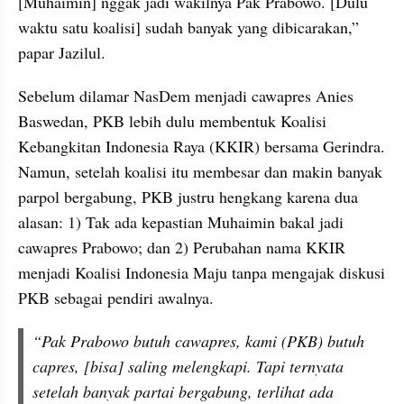
[Muhaimin] nggak jadi wakilnya Pak Prabowo. [Dulu 
waktu satu koalisi] sudah banyak yang dibicarakan,” 
papar Jazilul.
Sebelum dilamar NasDem menjadi cawapres Anies 
Baswedan, PKB lebih dulu membentuk Koalisi 
Kebangkitan Indonesia Raya (KKIR) bersama Gerindra. 
Namun, setelah koalisi itu membesar dan makin banyak 
parpol bergabung, PKB justru hengkang karena dua 
alasan: 1) Tak ada kepastian Muhaimin bakal jadi 
cawapres Prabowo; dan 2) Perubahan nama KKIR 
menjadi Koalisi Indonesia Maju tanpa mengajak diskusi 
PKB sebagai pendiri awalnya.
“Pak Prabowo butuh cawapres, kami (PKB) butuh 
capres, [bisa] saling melengkapi. Tapi ternyata 
setelah banyak partai bergabung, terlihat ada 