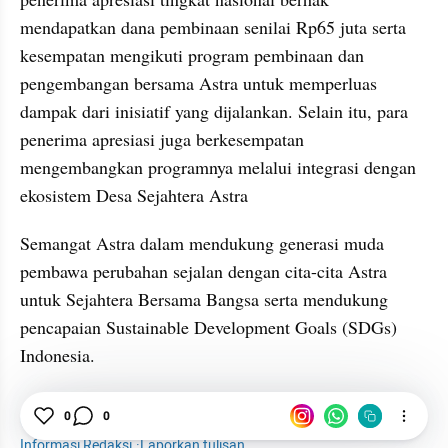
mendapatkan dana pembinaan senilai Rp65 juta serta 
kesempatan mengikuti program pembinaan dan 
pengembangan bersama Astra untuk memperluas 
dampak dari inisiatif yang dijalankan. Selain itu, para 
penerima apresiasi juga berkesempatan 
mengembangkan programnya melalui integrasi dengan 
ekosistem Desa Sejahtera Astra
Semangat Astra dalam mendukung generasi muda 
pembawa perubahan sejalan dengan cita-cita Astra 
untuk Sejahtera Bersama Bangsa serta mendukung 
pencapaian Sustainable Development Goals (SDGs) 
Indonesia.
Astra
0
Sulsel
0
SATU Indonesia Awards
Informasi Redaksi
·
Laporkan tulisan